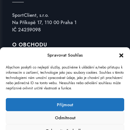
SportClient, s.r.o.
Na Příkopě 17, 110 00 Praha 1
IČ 24259098
O OBCHODU
Spravovat Souhlas
Obchodní podmínky
Abychom poskytli co nejlepší služby, používáme k ukládání a/nebo přístupu k
Zásady ochrany osobních údajů
informacím o zařízení, technologie jako jsou soubory cookies. Souhlas s těmito
technologiemi nám umožní zpracovávat údaje, jako je chování při procházení
Formulář pro odstoupení od smlouvy
nebo jedinečná ID na tomto webu. Nesouhlas nebo odvolání souhlasu může
nepříznivě ovlivnit určité vlastnosti a funkce.
Reklamační formulář
Zásady cookies (EU)
Příjmout
Odmítnout