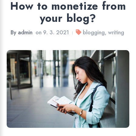
How to monetize from
your blog?
By
admin
on
9. 3. 2021
blogging
,
writing
|